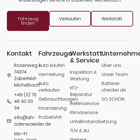
erstklassigen Service in Zaberfeld-Michelbach.
Fahrzeug
Verkaufen
Werkstatt
finden
Kontakt
Fahrzeuge
Werkstatt
Unternehm
& Service
Rosenweg 1
Auto kaufen
Über uns
74374
Inspektion &
Vermietung
Unser Team
Zaberfeld-
Wartung
Auto
Batterie­
Michelbach
KFZ-
verkaufen
checker.de
Reparatur
+49 (0) 70
Gebrauchtwagen
SO SCHÖN
46 93 03
Reifenservice
34
Finanzierung
Klimaservice
Probefahrt
info@ah-
Unfallinstandsetzung
odenwaelder.de
TÜV & AU
Mo–Fr:
Weitere