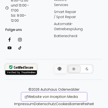
8:00–12:00
Services
und 13:00 -
17:00
Smart Repair
Sa: 9:00–
/ Spot Repair
12:00
Automatik-
Getriebespülung
Folge uns
Batteriecheck
Certified Secure
Verified by
Trustindex
©2026 Autohaus Odenwälder
Website von Inception Media
Impressum
Datenschutz
Cookies
Barrierefreiheit