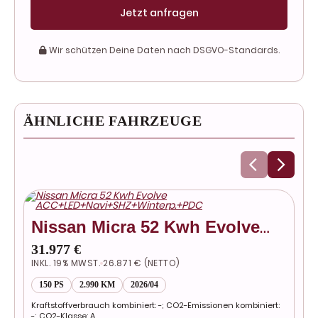
Jetzt anfragen
Wir schützen Deine Daten nach DSGVO-Standards.
ÄHNLICHE FAHRZEUGE
V
Nissan Micra 52 Kwh Evolve
P
20
ACC+LED+Navi+SHZ+Winterp.+PD
INK
31.977 €
INKL. 19% MWST.
26.871 € (NETTO)
9
150 PS
2.990 KM
2026/04
Kra
-; 
Kraftstoffverbrauch kombiniert: -; CO2-Emissionen kombiniert:
-; CO2-Klasse: A