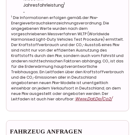
1
Jahresfahrleistung
-
1
Die Informationen erfolgen gemäß der Pkw-
Energieverbrauchskennzeichnungsverordnung. Die
angegebenen Werte wurden nach dem
vorgeschriebenen Messverfahren WLTP (Worldwide
Harmonised Light-Duty Vehicles Test Procedure) ermittelt.
Der Kraftstoffverbrauch und der CO₂-Ausstoß eines Pkw
sind nicht nur von der effizienten Ausnutzung des
Kraftstoffs durch den Pkw, sondern auch vom Fahrstil und
anderen nichttechnischen Faktoren abhängig. CO₂ ist das
für die Erderwärmung hauptverantwortliche
Treibhausgas. Ein Leitfaden über den Kraftstoffverbrauch
und die CO₂-Emissionen aller in Deutschland
angebotenen neuen Pkw-Modelle ist unentgeltlich
einsehbar an jedem Verkaufsort in Deutschland, an dem
neue Pkw ausgestellt oder angeboten werden. Der
Www.dat.de/co2/
Leitfaden ist auch hier abrufbar:
FAHRZEUG ANFRAGEN