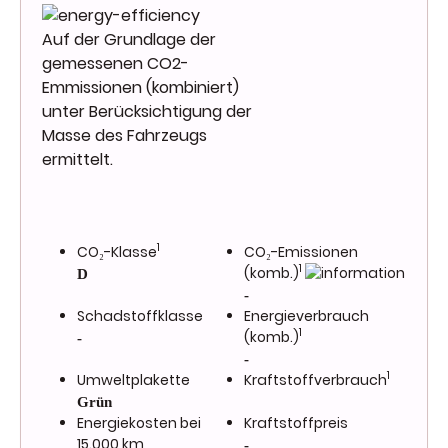
Auf der Grundlage der
gemessenen CO2-
Emmissionen (kombiniert)
unter Berücksichtigung der
Masse des Fahrzeugs
ermittelt.
1
CO₂-Klasse
CO₂-Emissionen
1
(komb.)
D
-
Schadstoffklasse
Energieverbrauch
1
(komb.)
-
-
1
Umweltplakette
Kraftstoffverbrauch
Grün
Energiekosten bei
Kraftstoffpreis
15.000 km
-