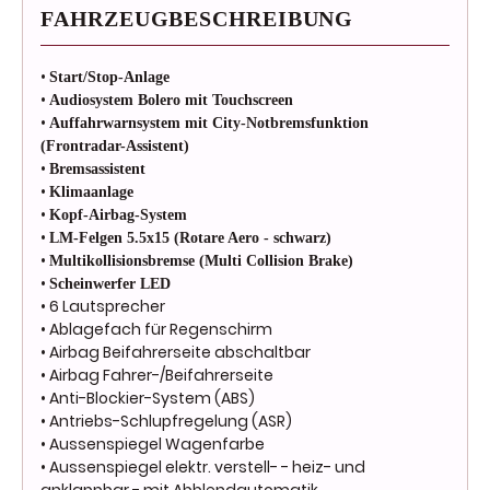
FAHRZEUGBESCHREIBUNG
•
Start/Stop-Anlage
•
Audiosystem Bolero mit Touchscreen
•
Auffahrwarnsystem mit City-Notbremsfunktion
(Frontradar-Assistent)
•
Bremsassistent
•
Klimaanlage
•
Kopf-Airbag-System
•
LM-Felgen 5.5x15 (Rotare Aero - schwarz)
•
Multikollisionsbremse (Multi Collision Brake)
•
Scheinwerfer LED
• 6 Lautsprecher
• Ablagefach für Regenschirm
• Airbag Beifahrerseite abschaltbar
• Airbag Fahrer-/Beifahrerseite
• Anti-Blockier-System (ABS)
• Antriebs-Schlupfregelung (ASR)
• Aussenspiegel Wagenfarbe
• Aussenspiegel elektr. verstell- - heiz- und