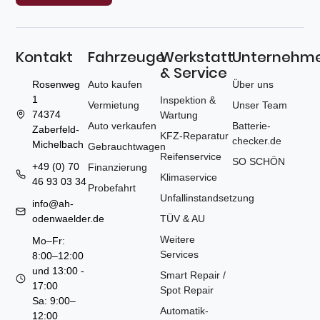
Kontakt
Fahrzeuge
Werkstatt
Unternehm
& Service
Rosenweg
Auto kaufen
Über uns
1
Inspektion &
Vermietung
Unser Team
74374
Wartung
Auto verkaufen
Batterie­
Zaberfeld-
KFZ-Reparatur
checker.de
Michelbach
Gebrauchtwagen
Reifenservice
SO SCHÖN
+49 (0) 70
Finanzierung
Klimaservice
46 93 03 34
Probefahrt
Unfallinstandsetzung
info@ah-
odenwaelder.de
TÜV & AU
Weitere
Mo–Fr:
Services
8:00–12:00
und 13:00 -
Smart Repair /
17:00
Spot Repair
Sa: 9:00–
Automatik-
12:00