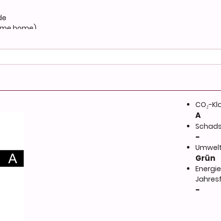
de
ow me home)
CO₂-Kl
A
Schads
-
Umwelt
Grün
Energie
Jahres
-