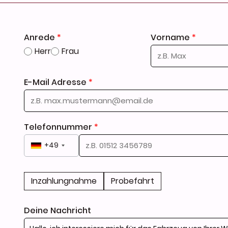
Anrede
*
Vorname
*
Herr
Frau
verkauf vorbehalten. Über 50 Jahre Nissan Erfahrung. Mehr Inf
E-Mail Adresse
*
Telefonnummer
*
+49
Inzahlungnahme
Probefahrt
Deine Nachricht