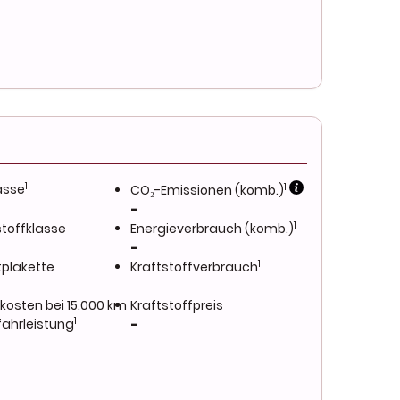
1
1
asse
CO₂-Emissionen (komb.)
-
1
toffklasse
Energieverbrauch (komb.)
-
1
plakette
Kraftstoffverbrauch
kosten bei 15.000 km
Kraftstoffpreis
1
fahrleistung
-