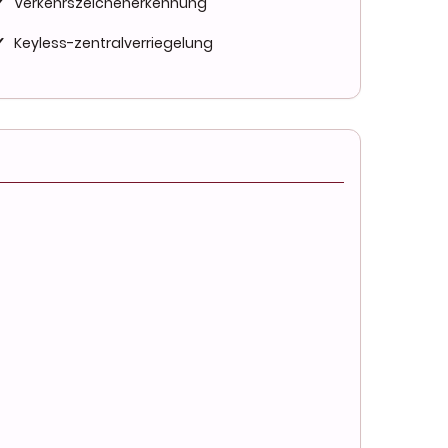
✓
Verkehrszeichenerkennung
✓
Keyless-zentralverriegelung
✓
Geschwindigkeitsbegrenzungssystem
✓
Vorderradantrieb
✓
Elektrische Parkbremse
✓
Fahrersitz Höhenverstellbar
✓
Umklappbare Rücksitze
✓
I Pad/i Pod-anschluss
✓
Beheizbare Außenspiegel
✓
Privacy-verglasung
✓
Wärmeschutzverglasung