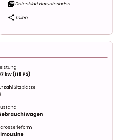
Datenblatt Herunterladen
Teilen
Leistung
87 kw (118 PS)
Anzahl Sitzplätze
4
Zustand
Gebrauchtwagen
Karosserieform
Limousine