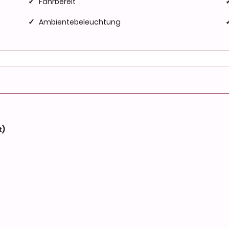
✓
Fahrbereit
✓
Ambientebeleuchtung
✓
Winterpaket
✓
Android Auto
✓
Apple Car Play
✓
Integriertes Musikstreaming
✓
WLAN
t)
✓
Spurhalteassistent
✓
Notbremsassistent
✓
Mittelarmlehne
✓
Dab-radio
✓
Led-tagfahrlicht