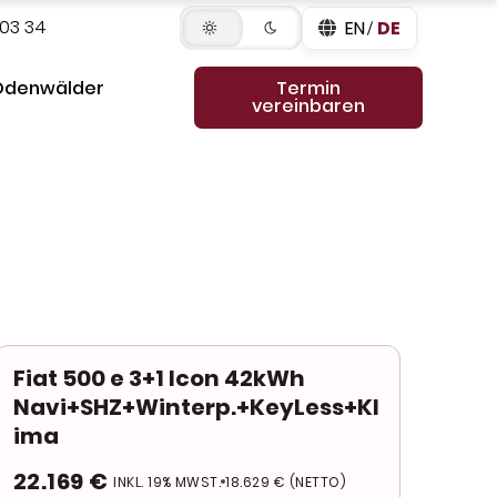
 03 34
EN
DE
Odenwälder
Termin
vereinbaren
Fiat 500 e 3+1 Icon 42kWh
Navi+SHZ+Winterp.+KeyLess+Kl
ima
22.169 €
INKL. 19% MWST.
18.629 € (NETTO)