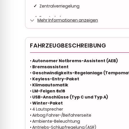
✓
Zentralverriegelung
✓
Fensterheber
Mehr Informationen anzeigen
✓
Servolenkung
✓
Tempomat
FAHRZEUGBESCHREIBUNG
✓
Ebs
•
Autonomer Notbrems-Assistent (AEB)
✓
Sitzheizung
•
Bremsassistent
•
Geschwindigkeits-Regelanlage (Tempoma
✓
Elektrische Außenspiegel
•
Keyless-Entry-Paket
•
Klimaautomatik
✓
Bluetooth
•
LM-Felgen 6x16
•
USB-Anschlüsse (Typ C und Typ A)
✓
Bordcomputer
•
Winter-Paket
• 4 Lautsprecher
✓
Elektrische Sitzverstellung
• Airbag Fahrer-/Beifahrerseite
✓
Freisprecheinrichtung
• Ambiente-Beleuchtung
• Antriebs-Schlupfregelung (ASR)