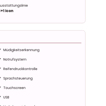
Ausstattungslinie
3+1 Icon
✓
Müdigkeitserkennung
✓
Notrufsystem
✓
Reifendruckkontrolle
✓
Sprachsteuerung
✓
Touchscreen
✓
USB