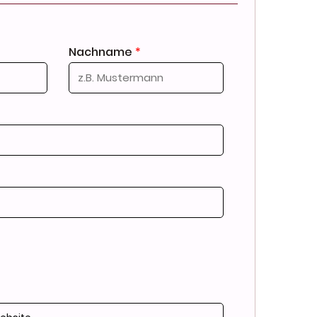
Nachname
*
ormationen unter www.ah-odenwaelder.de