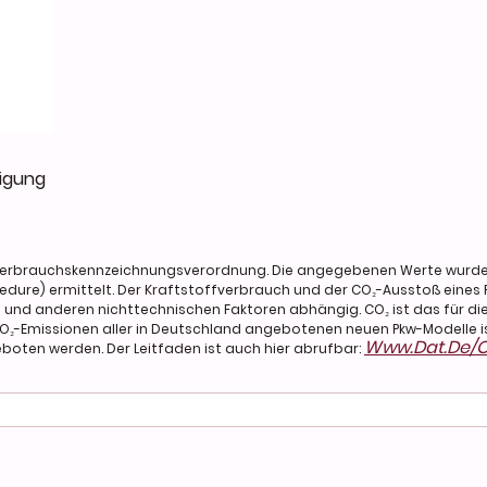
tigung
everbrauchskennzeichnungsverordnung. Die angegebenen Werte wurd
dure) ermittelt. Der Kraftstoffverbrauch und der CO₂-Ausstoß eines P
oid Auto)
l und anderen nichttechnischen Faktoren abhängig. CO₂ ist das für 
CO₂-Emissionen aller in Deutschland angebotenen neuen Pkw-Modelle is
Www.dat.de/c
oten werden. Der Leitfaden ist auch hier abrufbar:
Bluetooth-Freisprecheinrichtung (Touchscreen 10.25)