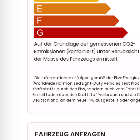
• Mittelarmlehne vorn
• Mobile Online Dienste UConnect Live
• Nebelschlussleuchte
• Notrufsystem (eCall)
• Pedal Drive (elektronisches Gaspedal)
• Parkbremse elektrisch
• Radioempfang digital (DAB+)
Auf der Grundlage der gemessenen CO2-
• Regen-/Lichtsensor
Emmissionen (kombiniert) unter Berücksich
• Rücksitz geteilt / klappbar
der Masse des Fahrzeugs ermittelt.
• Scheibenwischer beheizbar
• Seitenairbag vorn
• Sitz vorn links verstellbar (6-fach)
1
Die Informationen erfolgen gemäß der Pkw-Energi
• Sitzbezug / Polsterung: Stoff
(Worldwide Harmonised Light-Duty Vehicles Test Proce
• Smartphone Schnittstelle (Apple CarPlay & Andr
Kraftstoffs durch den Pkw, sondern auch vom Fahrsti
• Sonderlackierung Uni
Ein Leitfaden über den Kraftstoffverbrauch und die 
Deutschland, an dem neue Pkw ausgestellt oder angeb
• Sonnenblenden mit Spiegel (beleuchtet)
• Spurhalteassistent
• Steckdose (12V-Anschluss) vorn
• Tagfahrlicht LED
• UConnect 5 mit Navigationssystem - DAB+ und 
FAHRZEUG ANFRAGEN
• USB-Schnittstelle